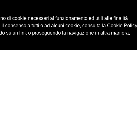
degli eventi di Festivaletteratura
ono di cookie necessari al funzionamento ed utili alle finalità
 il consenso a tutti o ad alcuni cookie, consulta la Cookie Policy
o su un link o proseguendo la navigazione in altra maniera,
Cerca in archivio
Edizioni
Chi
Inventario
Enti
Per
Documenti
Persone
Ne
Foto
Temi
Audio
Rassegne
Video
Luoghi