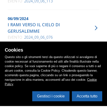
EVENTO
2024_09_06_113
06/09/2024
I RAMI VERSO IL CIELO DI
GERUSALEMME
EVENTO
2024_09_06_076
Cookies
05/09/2024
Questo sito o gli strumenti terzi da questo utilizzati si avvalgono di
LE STORIE TENGONO INSIEME IL
cookie necessari al funzionamento ed utili alle finalità illustrate nella
cookie policy. Se vuoi saperne di più o negare il consenso a tutti o ad
MONDO
alcuni cookie, consulta la Cookie Policy. Chiudendo questo banner,
EVENTO
2024_09_05_043
scorrendo questa pagina, cliccando su un link o proseguendo la
navigazione in altra maniera, acconsenti all’uso dei cookie.
Cookie
Policy
05/09/2024
Gestisci i cookie
Accetta tutto
CONCERTO PER MUSICA E
Apri i filtri
CONCHIGLIA