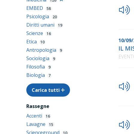
126
EMBED
58
Psicologia
20
Diritti umani
19
Scienze
16
10/09/
Etica
10
IL MI
Antropologia
9
EVENT
Sociologia
9
Filosofia
9
Biologia
7
Carica tutti
Rassegne
Accenti
16
Lavagne
15
Scienceground
10