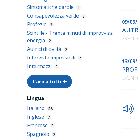
Sintomatiche parole
4
Consapevolezza verde
3
09/09/
Profezie
3
AUTRI
Scintille - Trenta minuti di improvvisa
EVENT
energia
2
Autrici di civiltà
2
Interviste impossibili
2
13/09/
Intermezzi
2
PROF
EVENT
Carica tutti
Lingua
Italiano
58
Inglese
7
Francese
3
Spagnolo
2