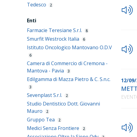
Tedesco
2
Enti
Farmacie Teresiane S.r.l.
8
Smurfit Westrock Italia
6
Istituto Oncologico Mantovano O.D.V
6
Camera di Commercio di Cremona -
Mantova - Pavia
3
Edilgamma di Mazza Pietro & C. S.n.c.
12/09/
3
METT
Sevenplast S.r.l.
2
EVENT
Studio Dentistico Dott. Giovanni
Mauro
2
Gruppo Tea
2
Medici Senza Frontiere
2
Associazione Oltre la Siepe Odv