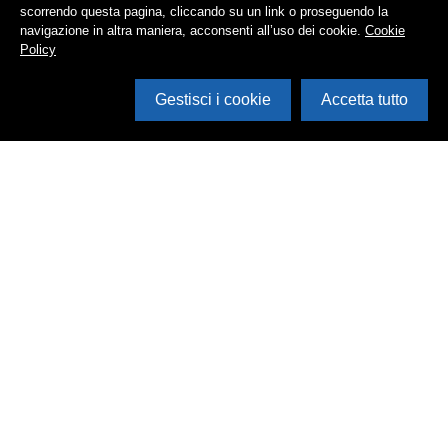
scorrendo questa pagina, cliccando su un link o proseguendo la
navigazione in altra maniera, acconsenti all’uso dei cookie.
Cookie
Policy
Gestisci i cookie
Accetta tutto
Cerca in archivio
Inventario
Documenti
Foto
Audio
Video
Edizioni