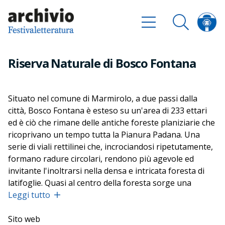
Riserva Naturale di Bosco Fontana
Situato nel comune di Marmirolo, a due passi dalla
città, Bosco Fontana è esteso su un'area di 233 ettari
ed è ciò che rimane delle antiche foreste planiziarie che
ricoprivano un tempo tutta la Pianura Padana. Una
serie di viali rettilinei che, incrociandosi ripetutamente,
formano radure circolari, rendono più agevole ed
invitante l'inoltrarsi nella densa e intricata foresta di
latifoglie. Quasi al centro della foresta sorge una
palazzina seicentesca, fatta costruire da Vincenzo I,
Leggi tutto
duca di Mantova. Nei pressi della palazzina affiora la
risorgiva che dà il nome al bosco: la «Fontana», la cui
Sito web