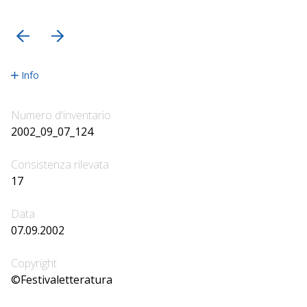
precedente
successiva
Info
Numero d'inventario
2002_09_07_124
Consistenza rilevata
17
Data
07.09.2002
Copyright
©Festivaletteratura