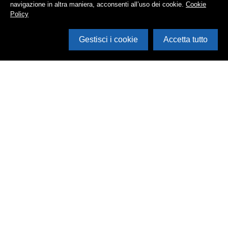
navigazione in altra maniera, acconsenti all’uso dei cookie.
Cookie
Policy
Gestisci i cookie
Accetta tutto
Cerca in archivio
Inventario
Documenti
Foto
Audio
Video
Edizioni
Enti