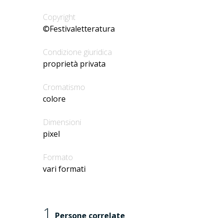
Copyright
©Festivaletteratura
Condizione giuridica
proprietà privata
Cromatismo
colore
Dimensioni
pixel
Formato
vari formati
1
Persone correlate