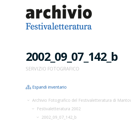
2002_09_07_142_b
SERVIZIO FOTOGRAFICO
Espandi inventario
Archivio Fotografico del Festivaletteratura di Manto
Festivaletteratura 2002
2002_09_07_142_b