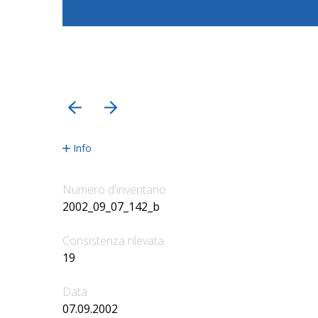
precedente
successiva
Info
Numero d'inventario
2002_09_07_142_b
Consistenza rilevata
19
Data
07.09.2002