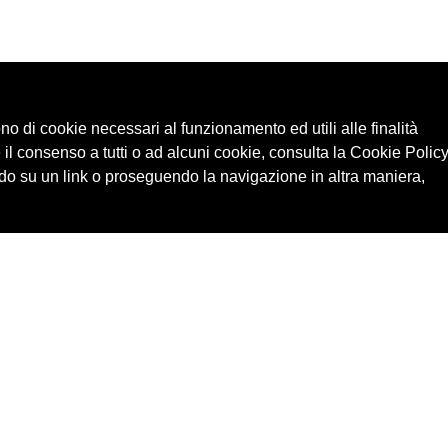
ono di cookie necessari al funzionamento ed utili alle finalità
 il consenso a tutti o ad alcuni cookie, consulta la Cookie Policy
o su un link o proseguendo la navigazione in altra maniera,
Cerca in archivio
Edizioni
Chi
Inventario
Enti
Per
Documenti
Persone
Ne
Foto
Temi
Audio
Rassegne
Video
Luoghi