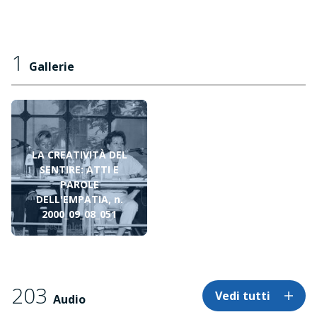
1
Gallerie
LA CREATIVITÀ DEL
SENTIRE: ATTI E
PAROLE
DELL'EMPATIA, n.
2000_09_08_051
203
Vedi tutti
Audio