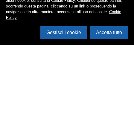
alcuni cookie, consulta la Cookie Policy. Chiudendo questo banner,
scorrendo questa pagina, cliccando su un link o proseguendo la
navigazione in altra maniera, acconsenti all’uso dei cookie.
Cookie
Policy
Gestisci i cookie
Accetta tutto
Cerca in archivio
Inventario
Documenti
Foto
Audio
Video
Edizioni