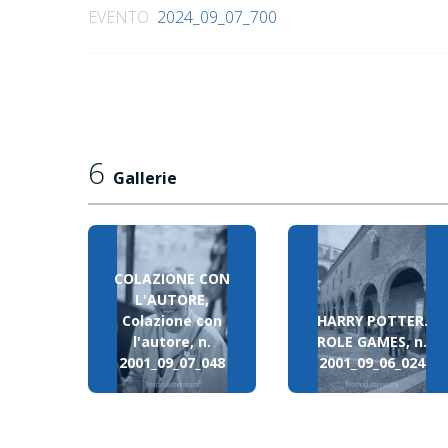
EVENTO
2024_09_07_700
6
Gallerie
COLAZIONE CON
L'AUTORE,
Colazione con
HARRY POTTER.
l'autore, n.
ROLE GAMES, n.
2001_09_07_048
2001_09_06_024