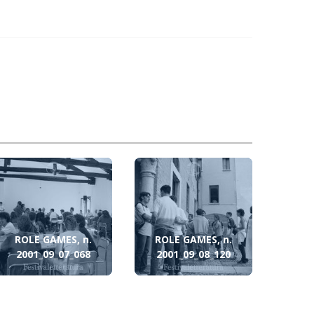
ROLE GAMES, n.
ROLE GAMES, n.
2001_09_07_068
2001_09_08_120