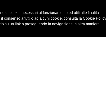
ono di cookie necessari al funzionamento ed utili alle finalità
 il consenso a tutti o ad alcuni cookie, consulta la Cookie Policy
o su un link o proseguendo la navigazione in altra maniera,
Cerca in archivio
Edizioni
Chi
Inventario
Enti
Per
Documenti
Persone
Ne
Foto
Temi
Audio
Rassegne
Video
Luoghi