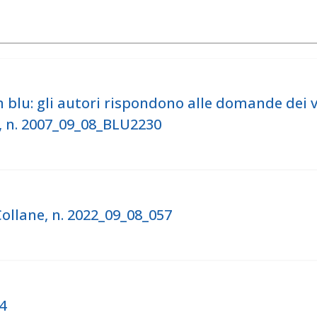
lu: gli autori rispondono alle domande dei v
, n. 2007_09_08_BLU2230
llane, n. 2022_09_08_057
4