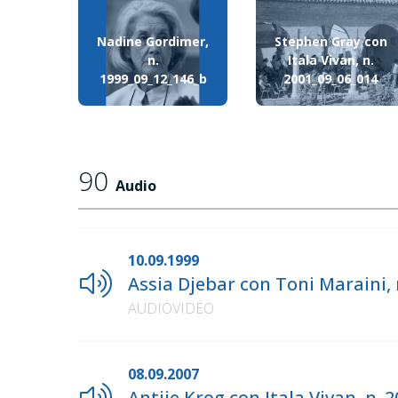
Nadine Gordimer,
Stephen Gray con
n.
Itala Vivan, n.
1999_09_12_146_b
2001_09_06_014
90
Audio
10.09.1999
Assia Djebar con Toni Maraini,
AUDIOVIDEO
08.09.2007
Antjie Krog con Itala Vivan, n. 