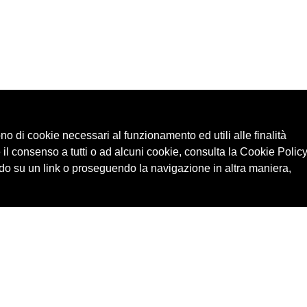
ono di cookie necessari al funzionamento ed utili alle finalità
 il consenso a tutti o ad alcuni cookie, consulta la Cookie Policy
o su un link o proseguendo la navigazione in altra maniera,
Cerca in archivio
Edizioni
Chi
Inventario
Enti
Per
Documenti
Persone
Ne