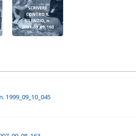
SCRIVERE
CONTRO IL
SILENZIO, n.
2001_09_09_160
 n. 1999_09_10_045
2007_09_08_163