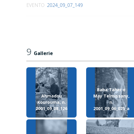
EVENTO
2024_09_07_149
9
Gallerie
Baha Taher e
Ahmadou
May Telmissany,
Kourouma, n.
n.
2001_09_08_126
2001_09_06_025_a