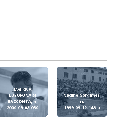
L'AFRICA
LUSOFONA SI
Nadine Gordimer,
RACCONTA, n.
n.
2000_09_08_050
1999_09_12_146_a