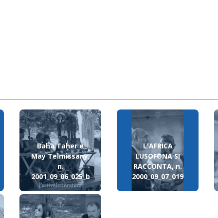
Baha Taher e
L'AFRICA
May Telmissany,
LUSOFONA SI
n.
RACCONTA, n.
2001_09_06_025_b
2000_09_07_019