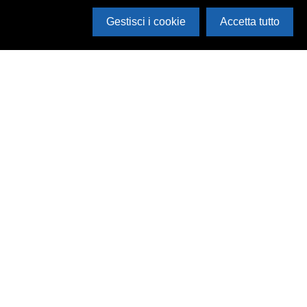
Gestisci i cookie
Accetta tutto
Cerca in archivio
Inventario
Documenti
Foto
Audio
Video
Edizioni
Enti
Persone
Temi