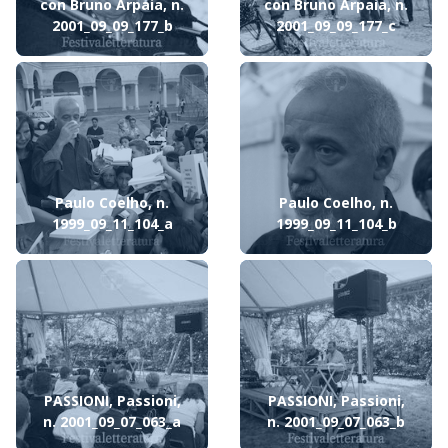
con Bruno Arpaia, n.
con Bruno Arpaia, n.
2001_09_09_177_b
2001_09_09_177_c
Paulo Coelho, n.
Paulo Coelho, n.
1999_09_11_104_a
1999_09_11_104_b
PASSIONI, Passioni,
PASSIONI, Passioni,
n. 2001_09_07_063_a
n. 2001_09_07_063_b