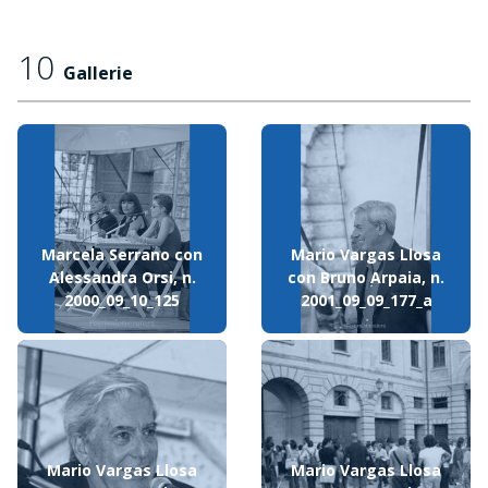
10
Gallerie
Marcela Serrano con
Mario Vargas Llosa
Alessandra Orsi, n.
con Bruno Arpaia, n.
2000_09_10_125
2001_09_09_177_a
Mario Vargas Llosa
Mario Vargas Llosa