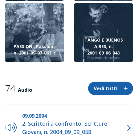
TANGO E BUENOS
PASSIONI, Passioni,
AIRES, n.
n. 2001_09_07_063_c
2001_09_06_043
74
Vedi tutti
Audio
09.09.2004
2. Scrittori a confronto, Scritture
Giovani, n. 2004_09_09_058