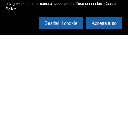
navigazione in altra maniera, acconsenti all’uso dei cookie.
Cookie
Policy
Gestisci i cookie
Accetta tutto
Cerca in archivio
Inventario
Documenti
Foto
Audio
Video
Edizioni
Enti