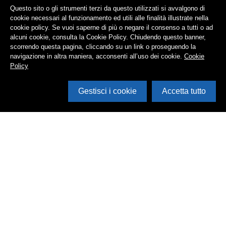
Questo sito o gli strumenti terzi da questo utilizzati si avvalgono di
cookie necessari al funzionamento ed utili alle finalità illustrate nella
cookie policy. Se vuoi saperne di più o negare il consenso a tutti o ad
alcuni cookie, consulta la Cookie Policy. Chiudendo questo banner,
scorrendo questa pagina, cliccando su un link o proseguendo la
navigazione in altra maniera, acconsenti all’uso dei cookie.
Cookie
Policy
Gestisci i cookie
Accetta tutto
Cerca in archivio
Inventario
Documenti
Foto
Audio