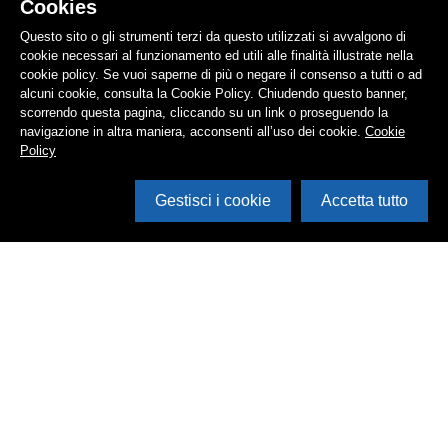
Cookies
Questo sito o gli strumenti terzi da questo utilizzati si avvalgono di
cookie necessari al funzionamento ed utili alle finalità illustrate nella
cookie policy. Se vuoi saperne di più o negare il consenso a tutti o ad
alcuni cookie, consulta la Cookie Policy. Chiudendo questo banner,
scorrendo questa pagina, cliccando su un link o proseguendo la
navigazione in altra maniera, acconsenti all’uso dei cookie.
Cookie
Policy
Gestisci i cookie
Accetta tutto
Cerca in archivio
Inventario
Documenti
Foto