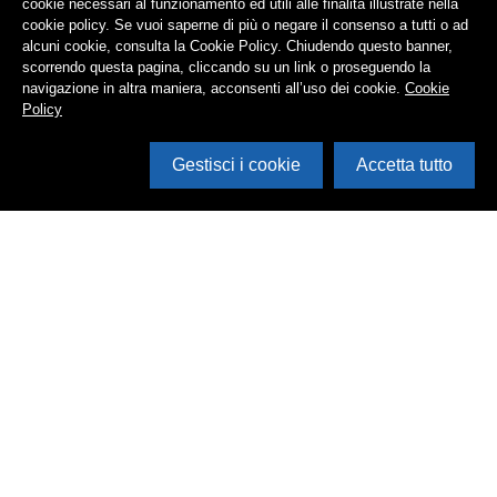
cookie necessari al funzionamento ed utili alle finalità illustrate nella
cookie policy. Se vuoi saperne di più o negare il consenso a tutti o ad
alcuni cookie, consulta la Cookie Policy. Chiudendo questo banner,
scorrendo questa pagina, cliccando su un link o proseguendo la
navigazione in altra maniera, acconsenti all’uso dei cookie.
Cookie
Policy
Gestisci i cookie
Accetta tutto
Cerca in archivio
Inventario
Documenti
Foto
Audio
Video