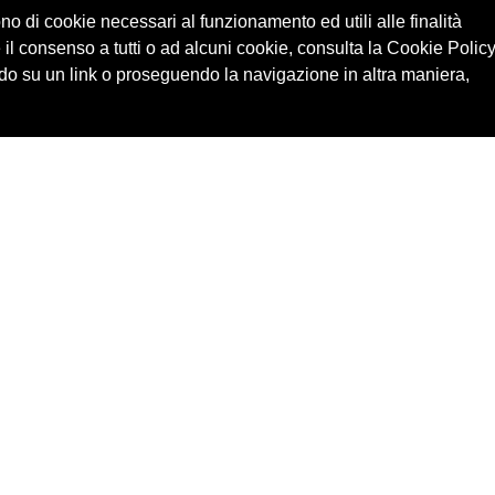
ono di cookie necessari al funzionamento ed utili alle finalità
 il consenso a tutti o ad alcuni cookie, consulta la Cookie Policy
o su un link o proseguendo la navigazione in altra maniera,
Cerca in archivio
Edizioni
Chi
Inventario
Enti
Per
Documenti
Persone
Ne
Foto
Temi
Audio
Rassegne
Video
Luoghi