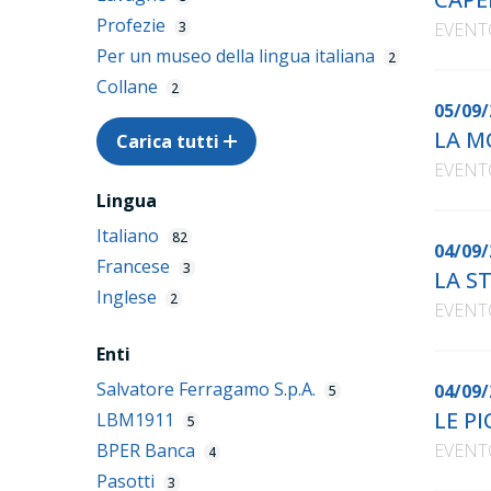
Profezie
3
EVENT
Per un museo della lingua italiana
2
Collane
2
05/09/
LA M
Carica tutti
EVENT
Lingua
Italiano
82
04/09/
Francese
3
LA S
Inglese
2
EVENT
Enti
Salvatore Ferragamo S.p.A.
04/09/
5
LE P
LBM1911
5
BPER Banca
EVENT
4
Pasotti
3