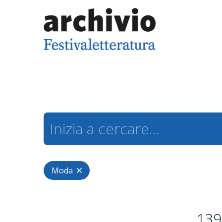
Moda
139