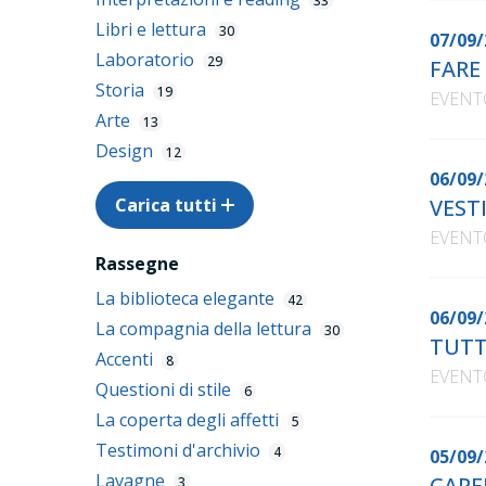
33
Libri e lettura
30
07/09/
Laboratorio
29
FARE
Storia
19
EVENT
Arte
13
Design
12
06/09/
Carica tutti
VEST
EVENT
Rassegne
La biblioteca elegante
42
06/09/
La compagnia della lettura
30
TUTT
Accenti
8
EVENT
Questioni di stile
6
La coperta degli affetti
5
Testimoni d'archivio
4
05/09/
Lavagne
CAPE
3