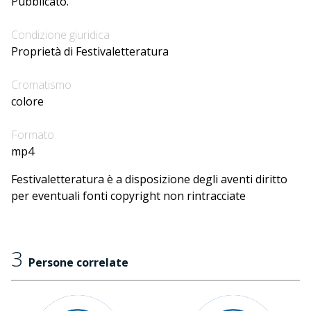
Pubblicato.
Condizione giuridica
Proprietà di Festivaletteratura
Cromatismo
colore
Formato
mp4
Festivaletteratura è a disposizione degli aventi diritto
per eventuali fonti copyright non rintracciate
3
Persone correlate