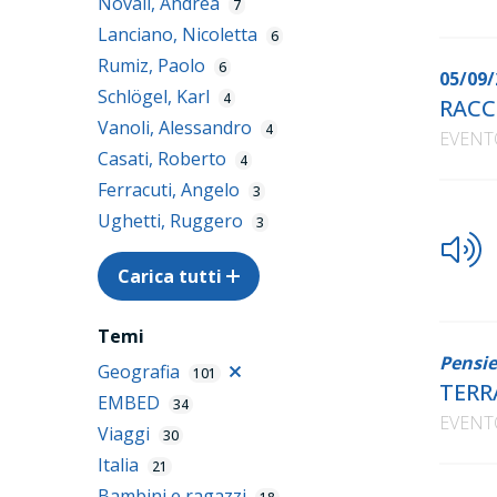
Novali, Andrea
7
Lanciano, Nicoletta
6
Rumiz, Paolo
6
05/09/
Schlögel, Karl
4
RACC
Vanoli, Alessandro
4
EVENT
Casati, Roberto
4
Ferracuti, Angelo
3
Ughetti, Ruggero
3
Carica tutti
Temi
Pensie
Geografia
101
TERR
EMBED
34
EVENT
Viaggi
30
Italia
21
Bambini e ragazzi