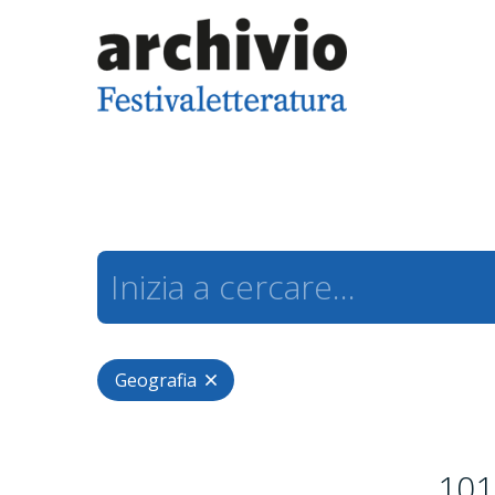
Geografia
101