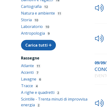
18
Cartografia
12
Natura e ambiente
11
Storia
10
Laboratorio
10
Antropologia
9
Carica tutti
Rassegne
09/09/
Atlante
11
CONO
Accenti
7
EVENT
Lavagne
6
Tracce
4
A righe e quadretti
2
Scintille - Trenta minuti di improvvisa
energia
2