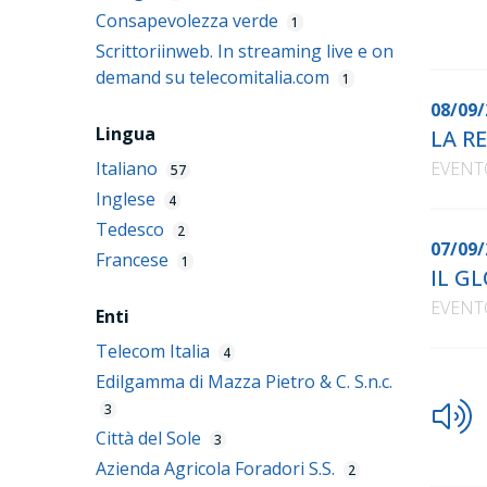
Consapevolezza verde
1
Scrittoriinweb. In streaming live e on
demand su telecomitalia.com
1
08/09/
Lingua
LA R
Italiano
EVENT
57
Inglese
4
Tedesco
2
07/09/
Francese
1
IL G
EVENT
Enti
Telecom Italia
4
Edilgamma di Mazza Pietro & C. S.n.c.
3
Città del Sole
3
Azienda Agricola Foradori S.S.
2