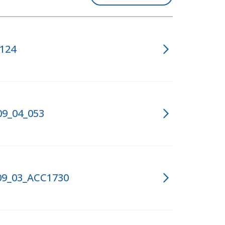
_124
09_04_053
_09_03_ACC1730