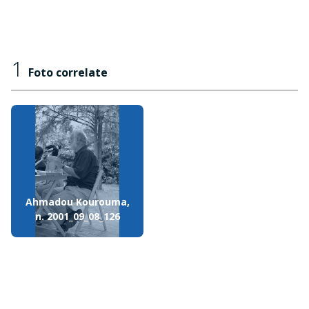
1
Foto correlate
Ahmadou Kourouma,
n. 2001_09_08_126