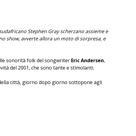
 il sudafricano Stephen Gray scherzano assieme e
uno show, avverte allora un moto di sorpresa, e
le sonorità folk del songwriter
Eric Andersen
,
vità del 2001, che sono tante e stimolanti.
 della città, giorno dopo giorno sottopone agli
l'ideatrice di
Dragonlance
), gli itinerari nelle
ttino
, uno spettacolo influenzato dalle favole
i di paura e di mistero e i convivi intorno alla
tellari (con tanto di telescopi) di
Umberto
come il Santuario di Santa Maria delle Grazie e il