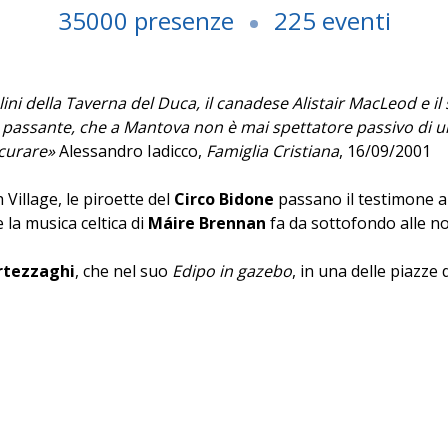
35000 presenze
225 eventi
olini della Taverna del Duca, il canadese Alistair MacLeod e
Il passante, che a Mantova non è mai spettatore passivo di 
ocurare»
Alessandro Iadicco,
Famiglia Cristiana
, 16/09/2001
Village, le piroette del
Circo Bidone
passano il testimone al
 la musica celtica di
Máire Brennan
fa da sottofondo alle no
rtezzaghi
, che nel suo
Edipo in gazebo
, in una delle piazze
ammi; seguono gli avvincenti
Role Games
di
Margaret Weis
(
Paolo della Bella
, i suoni e le immagini del tenebroso
Buche
cia di stucco grandi e piccini, restano poi impressi i raccont
iglie e bambini del grafico
Katsumi Komagata
, le letture s
llustratrice
Chiara Rapaccini
, ambientate in cornici insolite 