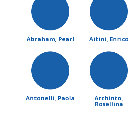
Stima di richieste respinte per esaurimento bigli
pass autorità, ospiti: 600
800.000 HITS sul sito internet dal 31 agosto al 
Abraham, Pearl
Aitini, Enrico
Brochure programmi: 80.000
Manifesti e locandine: 5.000
Pubblicazione Cento Autori: 16.000
Cartoline 11.000
Antonelli, Paola
Archinto,
Rosellina
Sono stati accreditati 101 rappresentanti di oltre 