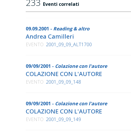
233
Feltrinelli, Einaudi, Salani, Giunti, Rizzoli, Bom
Eventi correlati
Lune, Minimum Fax, Instar Libri, Baldini e Casto
Marsilio, Harvill Press, Polistampa, Bollati Borin
09.09.2001 -
Reading & altro
Andrea Camilleri
Sono stati accreditati:
EVENTO
2001_09_09_ALT1700
120 giornalisti (quotidiani,riviste)
09/09/2001 -
Colazione con l'autore
29 giornalisti televisivi
COLAZIONE CON L'AUTORE
EVENTO
2001_09_09_148
25 giornalisti radiofonici
16 giornalisti WEB
09/09/2001 -
Colazione con l'autore
COLAZIONE CON L'AUTORE
23 fotografi
EVENTO
2001_09_09_149
22 operatori e fonici TV