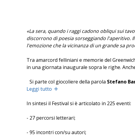
«La sera, quando i raggi cadono obliqui sui tav
discorrono di poesia sorseggiando l'aperitivo. 
l'emozione che la vicinanza di un grande sa pr
Tra amarcord felliniani e memorie del Greenwich 
in una giornata inaugurale sopra le righe. Anche
Si parte col giocoliere della parola
Stefano Ba
astanti una serie di enigmi, palindromi e anagr
Leggi tutto
lingue immaginarie ad opera di
Paolo Albani
e
nere di Perrault. Sfogliando un programma che las
In sintesi il Festival si è articolato in 225 eventi:
tavola di
Giampiero Rigosi
, i workshop per fam
Massarini
- 27 percorsi letterari;
, le lezioni di scrittura e disegno dell'i
Palazzo D'Arco.
- 95 incontri con/su autori;