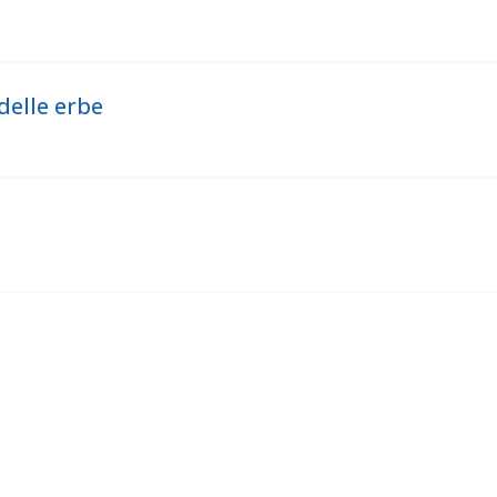
nto autori, organizzazione eventi, controllo biglietti, vendit
delle erbe