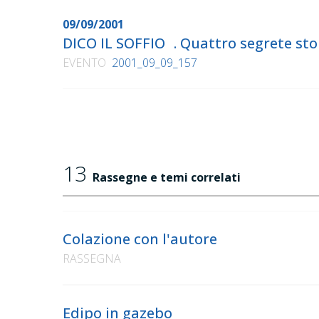
09/09/2001
DICO IL SOFFIO . Quattro segrete sto
Gli articoli apparsi sulla stampa nazionale dal 2
EVENTO
2001_09_09_157
I passaggi radiofonici nazionali sono stati 12, i p
L'Organizzazione del Festival è assicurata dal l
13
Rassegne e temi correlati
Comitato Organizzatore di Festivaletteratura: 9
Associazione Filofestival: 4.500 soci dei quali il
Colazione con l'autore
RASSEGNA
Il lavoro organizzativo si articola in:
Segreteria: tre persone più due volontarie del 
Edipo in gazebo
giugno a Ferragosto; 24 persone fine agosto/per