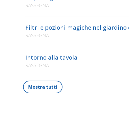
RASSEGNA
Box-office, informazioni, trasporto e accompagname
dell'Associazione Filofestival
Filtri e pozioni magiche nel giardino 
RASSEGNA
Intorno alla tavola
RASSEGNA
Mostra tutti