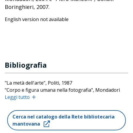
Boringhieri, 2007.
English version not available
Bibliografia
"La metà dell'arte", Politi, 1987
"Corpo e figura umana nella fotografia", Mondadori
Bruno, 2000
Leggi tutto
"Arte e pubblicità", Mondadori Bruno, 2001
"Piero Manzoni. In appendice tutti gli scritti dell'artista",
Cerca nel catalogo della Rete bibliotecaria
Bollati Boringhieri, 2007
mantovana
"Ugo Mulas", Mondadori Bruno, 2010