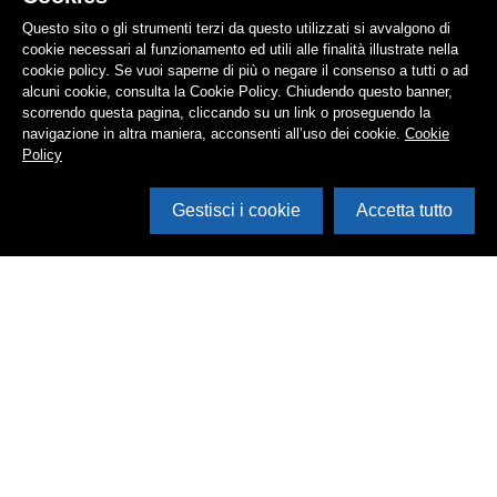
Questo sito o gli strumenti terzi da questo utilizzati si avvalgono di
cookie necessari al funzionamento ed utili alle finalità illustrate nella
cookie policy. Se vuoi saperne di più o negare il consenso a tutti o ad
alcuni cookie, consulta la Cookie Policy. Chiudendo questo banner,
scorrendo questa pagina, cliccando su un link o proseguendo la
navigazione in altra maniera, acconsenti all’uso dei cookie.
Cookie
Policy
Gestisci i cookie
Accetta tutto
Cerca in archivio
Inventario
Documenti
Foto