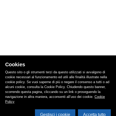
Cookies
Questo sito o gli strumenti terzi da questo utilizzati si avvalgono di
cookie necessari al funzionamento ed utili alle finalità illustrate nella
cookie policy. Se vuoi saperne di più o negare il consenso a tutti o ad
alcuni cookie, consulta la Cookie Policy. Chiudendo questo banner,
scorrendo questa pagina, cliccando su un link o proseguendo la
navigazione in altra maniera, acconsenti all’uso dei cookie.
Cookie
Policy
Gestisci i cookie
Accetta tutto