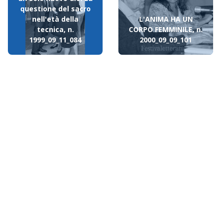
questione del sacro
nell'età della
L'ANIMA HA UN
tecnica, n.
CORPO FEMMINILE, n.
1999_09_11_084
2000_09_09_101