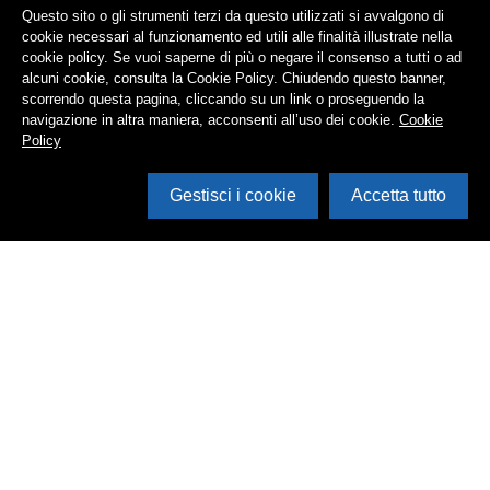
Questo sito o gli strumenti terzi da questo utilizzati si avvalgono di
cookie necessari al funzionamento ed utili alle finalità illustrate nella
cookie policy. Se vuoi saperne di più o negare il consenso a tutti o ad
alcuni cookie, consulta la Cookie Policy. Chiudendo questo banner,
scorrendo questa pagina, cliccando su un link o proseguendo la
navigazione in altra maniera, acconsenti all’uso dei cookie.
Cookie
Policy
Gestisci i cookie
Accetta tutto
Cerca in archivio
Inventario
Documenti
Foto
Audio