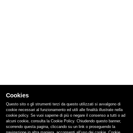
Cookies
Questo sito o gli strumenti terzi da questo utilizzati si avvalgono di
cookie necessari al funzionamento ed utili alle finalità illustrate nella
cookie policy. Se vuoi saperne di più o negare il consenso a tutti o ad
alcuni cookie, consulta la Cookie Policy. Chiudendo questo banner,
scorrendo questa pagina, cliccando su un link o proseguendo la
navigazione in altra maniera, acconsenti all’uso dei cookie.
Cookie