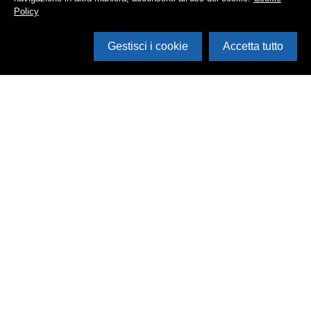
Policy
Gestisci i cookie
Accetta tutto
Cerca in archivio
Inventario
Documenti
Foto
Audio
Video
Edizioni
Enti
Persone