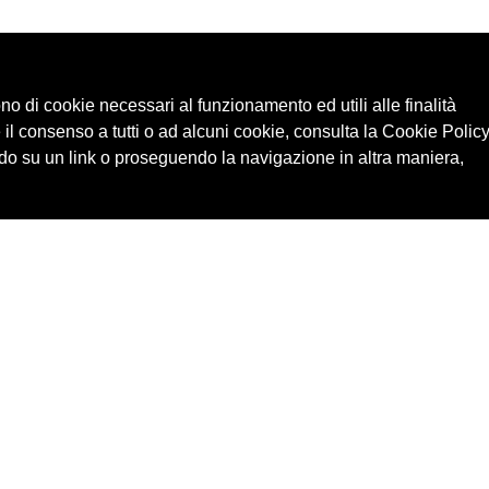
ono di cookie necessari al funzionamento ed utili alle finalità
 il consenso a tutti o ad alcuni cookie, consulta la Cookie Policy
o su un link o proseguendo la navigazione in altra maniera,
Cerca in archivio
Edizioni
Chi
Inventario
Enti
Per
Documenti
Persone
Ne
Foto
Temi
Audio
Rassegne
Video
Luoghi