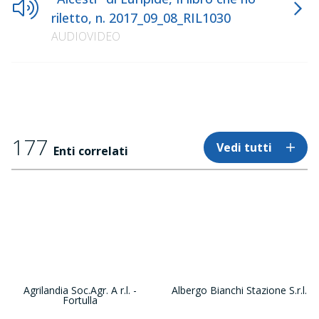
riletto, n. 2017_09_08_RIL1030
AUDIOVIDEO
177
Vedi tutti
Enti correlati
Agrilandia Soc.Agr. A r.l. -
Albergo Bianchi Stazione S.r.l.
Fortulla