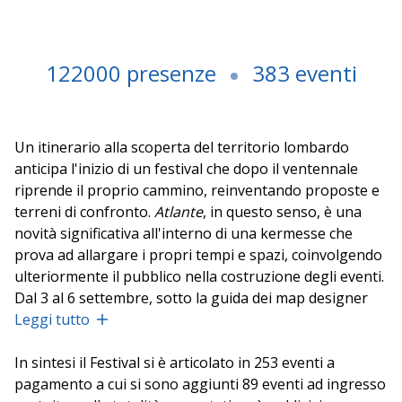
122000 presenze
383 eventi
Un itinerario alla scoperta del territorio lombardo
anticipa l'inizio di un festival che dopo il ventennale
riprende il proprio cammino, reinventando proposte e
terreni di confronto.
Atlante
, in questo senso, è una
novità significativa all'interno di una kermesse che
prova ad allargare i propri tempi e spazi, coinvolgendo
ulteriormente il pubblico nella costruzione degli eventi.
Dal 3 al 6 settembre, sotto la guida dei map designer
Luigi Ferrauto
Leggi tutto
e
Andrea Novali
, venti persone
abbozzano in tre giorni di cammino una mappa
illustrata e commentata del territorio tra Brescia e
In sintesi il Festival si è articolato in 253 eventi a
Mantova, facendo tesoro delle segnalazioni che dal
pagamento a cui si sono aggiunti 89 eventi ad ingresso