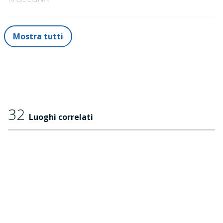
per l'autobiografia
Hisham Matar
; della regina del
giallo
Elizabeth George
e dell'autore cinese
Yu Hua
,
più volte candidato al Nobel e intervistato da Marco Del
Mostra tutti
Corona nell'evento conclusivo della ventunesima
edizione.
32
Luoghi correlati