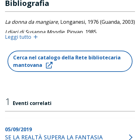
Bibliografia
La donna da mangiare
, Longanesi, 1976 (Guanda, 2003)
I diari di Susanna Moodie
, Piovan, 1985
Leggi tutto
Poesie
, Bulzoni, 1986
Lady Oracolo
, Giunti, 1986
Cerca nel catalogo della Rete bibliotecaria
Tornare a galla
, Serra e Riva, 1988 (Baldini & Castoldi,
mantovana
2007)
Il racconto dell'ancella
, Mondadori, 1988 (Ponte alle
Grazie, 2018)
Occhio di gatto
, Mondadori, 1990 (Ponte alle Grazie,
1
Eventi correlati
2018)
Fantasie di stupro e altri racconti
, La tartaruga, 1991
(Racconti Edizioni, 2018)
05/09/2019
Le uova di Barbablù
, La tartaruga, 1995 (Baldini &
SE LA REALTÀ SUPERA LA FANTASIA
Castoldi, 1999)