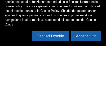
cookie necessari al funzionamento ed utili alle finalità illustrate nella
cookie policy. Se vuoi saperne di più o negare il consenso a tutti o ad
alcuni cookie, consulta la Cookie Policy. Chiudendo questo banner,
scorrendo questa pagina, cliccando su un link o proseguendo la
navigazione in altra maniera, acconsenti all’uso dei cookie.
Cookie
Policy
Gestisci i cookie
Accetta tutto
Cerca in archivio
Inventario
Documenti
Foto
Audio
Video