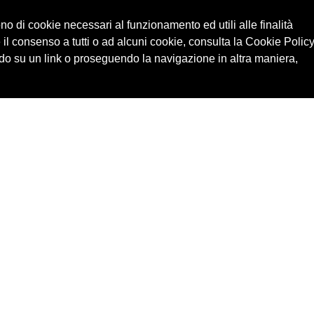
ono di cookie necessari al funzionamento ed utili alle finalità
 il consenso a tutti o ad alcuni cookie, consulta la Cookie Policy
o su un link o proseguendo la navigazione in altra maniera,
Cerca in archivio
Edizioni
Chi
Inventario
Enti
Per
Documenti
Persone
Ne
Foto
Temi
Audio
Rassegne
Video
Luoghi