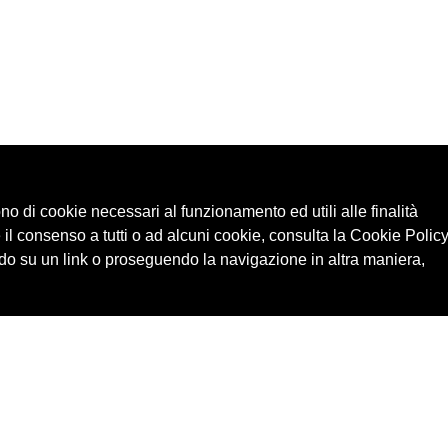
ono di cookie necessari al funzionamento ed utili alle finalità
 il consenso a tutti o ad alcuni cookie, consulta la Cookie Policy
o su un link o proseguendo la navigazione in altra maniera,
Cerca in archivio
Edizioni
Chi
Inventario
Enti
Per