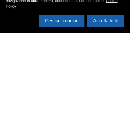
navigazione in altra maniera, acconsenti all’uso dei cookie.
Cookie
Policy
Gestisci i cookie
Accetta tutto
Cerca in archivio
Inventario
Documenti
Foto
Audio
Video
Edizioni
Enti