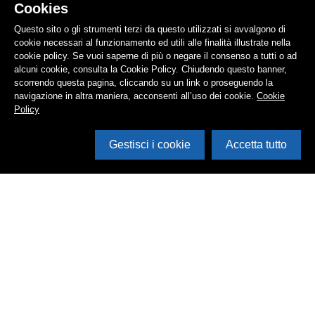
Cookies
Questo sito o gli strumenti terzi da questo utilizzati si avvalgono di
cookie necessari al funzionamento ed utili alle finalità illustrate nella
cookie policy. Se vuoi saperne di più o negare il consenso a tutti o ad
alcuni cookie, consulta la Cookie Policy. Chiudendo questo banner,
scorrendo questa pagina, cliccando su un link o proseguendo la
navigazione in altra maniera, acconsenti all’uso dei cookie.
Cookie
Policy
Gestisci i cookie
Accetta tutto
Cerca in archivio
Inventario
Documenti
Foto