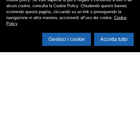
alcuni cookie, consulta la Cookie Policy. Chiudendo questo banner,
scorrendo questa pagina, cliccando su un link o proseguendo la
navigazione in altra maniera, acconsenti all’uso dei cookie.
Cookie
Policy
Gestisci i cookie
Accetta tutto
Cerca in archivio
Inventario
Documenti
Foto
Audio
Video