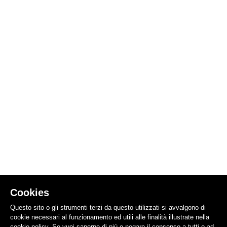
Cookies
Questo sito o gli strumenti terzi da questo utilizzati si avvalgono di
cookie necessari al funzionamento ed utili alle finalità illustrate nella
cookie policy. Se vuoi saperne di più o negare il consenso a tutti o ad