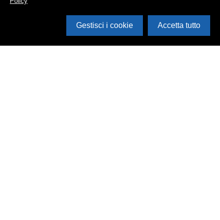
Policy
Gestisci i cookie
Accetta tutto
Cerca in archivio
Inventario
Documenti
Foto
Audio
Video
Edizioni
Enti
Persone