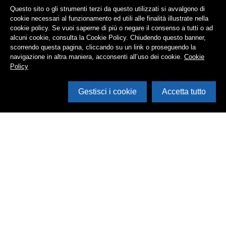
Questo sito o gli strumenti terzi da questo utilizzati si avvalgono di
cookie necessari al funzionamento ed utili alle finalità illustrate nella
cookie policy. Se vuoi saperne di più o negare il consenso a tutti o ad
alcuni cookie, consulta la Cookie Policy. Chiudendo questo banner,
scorrendo questa pagina, cliccando su un link o proseguendo la
navigazione in altra maniera, acconsenti all’uso dei cookie.
Cookie
Policy
Gestisci i cookie
Accetta tutto
Cerca in archivio
Inventario
Documenti
Foto
Audio