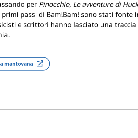
passando per
Pinocchio
,
Le avventure di Huc
 primi passi di Bam!Bam! sono stati fonte in
sicisti e scrittori hanno lasciato una tracci
nia.
ria mantovana