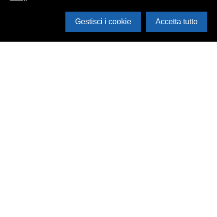
Gestisci i cookie
Accetta tutto
Cerca in archivio
Inventario
Documenti
Foto
Audio
Video
Edizioni
Enti
Persone