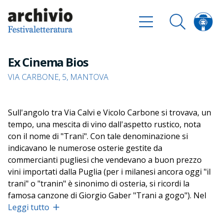
Ex Cinema Bios
VIA CARBONE, 5, MANTOVA
Sull'angolo tra Via Calvi e Vicolo Carbone si trovava, un
tempo, una mescita di vino dall'aspetto rustico, nota
con il nome di "Trani". Con tale denominazione si
indicavano le numerose osterie gestite da
commercianti pugliesi che vendevano a buon prezzo
vini importati dalla Puglia (per i milanesi ancora oggi "il
trani" o "tranin" è sinonimo di osteria, si ricordi la
famosa canzone di Giorgio Gaber "Trani a gogo"). Nel
1908 l'intera ala dell'edificio fu venduta, ristrutturata,
Leggi tutto
arricchita con decorazioni liberty e trasformata in