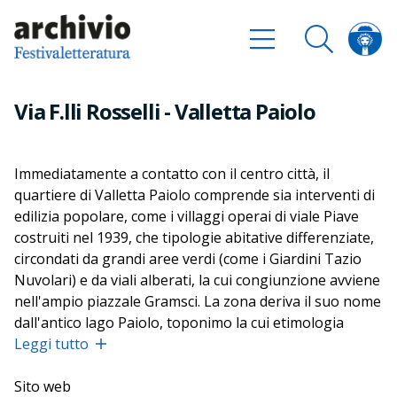
Via F.lli Rosselli - Valletta Paiolo
Immediatamente a contatto con il centro città, il
quartiere di Valletta Paiolo comprende sia interventi di
edilizia popolare, come i villaggi operai di viale Piave
costruiti nel 1939, che tipologie abitative differenziate,
circondati da grandi aree verdi (come i Giardini Tazio
Nuvolari) e da viali alberati, la cui congiunzione avviene
nell'ampio piazzale Gramsci. La zona deriva il suo nome
dall'antico lago Paiolo, toponimo la cui etimologia
rimanda a un termine latino che significa palude, il cui
Leggi tutto
risanamento ha inizio alla fine del XVIII secolo ad opera
degli Austriaci. Più tardi, agli inizi del Novecento, una
Sito web