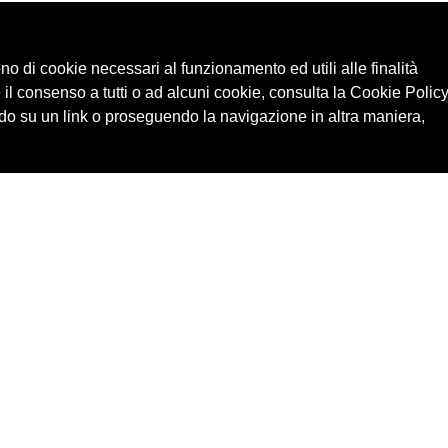
ono di cookie necessari al funzionamento ed utili alle finalità
 il consenso a tutti o ad alcuni cookie, consulta la Cookie Policy
o su un link o proseguendo la navigazione in altra maniera,
Cerca in archivio
Edizioni
Chi
Inventario
Enti
Per
Documenti
Persone
Ne
Foto
Temi
Audio
Rassegne
Video
Luoghi