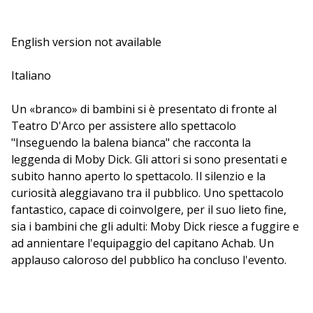
La famosa storia di Moby Dick viene raccontata da due
punti di vista diversi: quello del capitano Achab e quello
English version not available
delle balene. Una storia che ci arriva attraverso le voci
di un narratore e di un cantante, che intona le canzoni
Italiano
dei marinai che tramandano la leggenda del grande
Dick. In scena, straordinariamente, entrano balene e
Un «branco» di bambini si è presentato di fronte al
baleniere. Uno spettacolo dedicato a tutti gli animali
Teatro D'Arco per assistere allo spettacolo
uccisi stupidamente dagli uomini. Ferruccio Filippazzi: la
"Inseguendo la balena bianca" che racconta la
voce che racconta , Elsa Bossi: la voce che canta, Piera
leggenda di Moby Dick. Gli attori si sono presentati e
Rossi: luci e suoni
subito hanno aperto lo spettacolo. Il silenzio e la
curiosità aleggiavano tra il pubblico. Uno spettacolo
fantastico, capace di coinvolgere, per il suo lieto fine,
sia i bambini che gli adulti: Moby Dick riesce a fuggire e
ad annientare l'equipaggio del capitano Achab. Un
applauso caloroso del pubblico ha concluso l'evento.