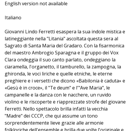
Ambrogio Sparagna e il gruppo Vox Clara generando
English version not available
una singolare e suggestiva azione scenica. Vox Clara:
Erasmo Treglia: ciaramella, ghironda, violino; Lorenzo
Italiano
Esposito: voce; Clara Graziano: voce, organetto,
tamburello e danza; Annarita Colaianni: soprano;
Giovanni Lindo Ferretti esaspera la sua indole mistica e
Arianna Rumiz: contralto; Vittorio F. D'Amico: tenore;
latineggiante nella "Litania" ascoltata questa sera al
Pietro Albano: basso.
Sagrato di Santa Maria del Gradaro. Con la fisarmonica
del maestro Ambrogio Sparagna e il gruppo dei Vox
Clara ondeggia il suo canto parlato, ondeggiano la
ciaramella, l'organetto, il tamburello, la zampogna, la
ghironda, le voci liriche e quelle etniche, le eterne
preghiere e i versetti che dicono «Babilonia è caduta» e
«Gesù è in croce», il "Te deum" e l'"Ave Maria", le
campanelle e la danza con le nacchere, un ruvido
violino e le riscoperte e riapprezzate strofe del giovane
Ferretti. Nello spettacolo brilla infatti la vecchia
"Madre" dei CCCP, che qui assume un tono
sorprendentemente lieve grazie alle armonie
folkloriche dell'ensemble e brilla due volte l'originale e