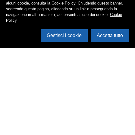
alcuni cookie, consulta la Cookie Policy. Chiudendo questo banner,
scorrendo questa pagina, cliccando su un link o proseguendo la
navigazione in altra maniera, acconsenti all’uso dei cookie.
Cookie
Policy
Gestisci i cookie
Accetta tutto
Cerca in archivio
Inventario
Documenti
Foto
Audio
Video