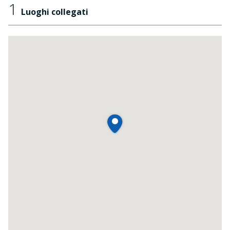
1
Luoghi collegati