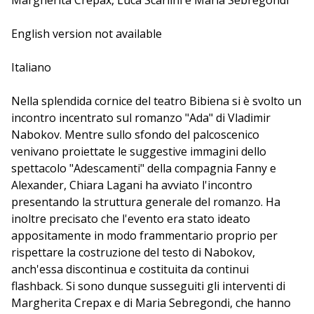
Margherita Crepax, Luca Scarlini e Maria Sebregondi
partono dai loro itinerari di riflessione per narrare il
mondo saturo di invenzione dell'autore di "Lolita",
English version not available
insieme a Chiara Lagani, che ripercorrerà le trame del
romanzo.
Italiano
Nella splendida cornice del teatro Bibiena si è svolto un
incontro incentrato sul romanzo "Ada" di Vladimir
Nabokov. Mentre sullo sfondo del palcoscenico
venivano proiettate le suggestive immagini dello
spettacolo "Adescamenti" della compagnia Fanny e
Alexander, Chiara Lagani ha avviato l'incontro
presentando la struttura generale del romanzo. Ha
inoltre precisato che l'evento era stato ideato
appositamente in modo frammentario proprio per
rispettare la costruzione del testo di Nabokov,
anch'essa discontinua e costituita da continui
flashback. Si sono dunque susseguiti gli interventi di
Margherita Crepax e di Maria Sebregondi, che hanno