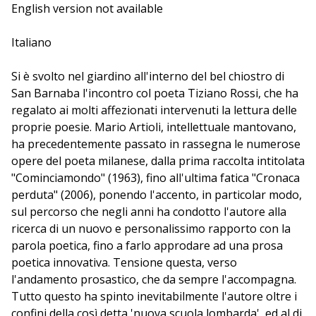
poetica, antilirica e 'scientifica'. Lo incontra Mario
English version not available
Artioli.
Italiano
Si è svolto nel giardino all'interno del bel chiostro di
San Barnaba l'incontro col poeta Tiziano Rossi, che ha
regalato ai molti affezionati intervenuti la lettura delle
proprie poesie. Mario Artioli, intellettuale mantovano,
ha precedentemente passato in rassegna le numerose
opere del poeta milanese, dalla prima raccolta intitolata
"Cominciamondo" (1963), fino all'ultima fatica "Cronaca
perduta" (2006), ponendo l'accento, in particolar modo,
sul percorso che negli anni ha condotto l'autore alla
ricerca di un nuovo e personalissimo rapporto con la
parola poetica, fino a farlo approdare ad una prosa
poetica innovativa. Tensione questa, verso
l'andamento prosastico, che da sempre l'accompagna.
Tutto questo ha spinto inevitabilmente l'autore oltre i
confini della così detta 'nuova scuola lombarda', ed al di