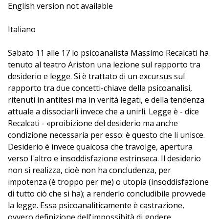
limiti. Massimo Recalcati, psicoanalista di scuola
English version not available
lacanania e autore di "L'uomo senza inconscio", ci
spiega come l'apatia frivola, l'iperattività ludica del
Italiano
nostro tempo non abbiano nulla a che fare con la
liberazione del desiderio, ma evidenzino piuttosto una
Sabato 11 alle 17 lo psicoanalista Massimo Recalcati ha
difficoltà crescente a desiderare.
tenuto al teatro Ariston una lezione sul rapporto tra
desiderio e legge. Si è trattato di un excursus sul
rapporto tra due concetti-chiave della psicoanalisi,
ritenuti in antitesi ma in verità legati, e della tendenza
attuale a dissociarli invece che a unirli. Legge è - dice
Recalcati - «proibizione del desiderio ma anche
condizione necessaria per esso: è questo che li unisce.
Desiderio è invece qualcosa che travolge, apertura
verso l'altro e insoddisfazione estrinseca. Il desiderio
non si realizza, cioè non ha concludenza, per
impotenza (è troppo per me) o utopia (insoddisfazione
di tutto ciò che si ha); a renderlo concludibile provvede
la legge. Essa psicoanaliticamente è castrazione,
ovvero definizione dell'impossibità di godere