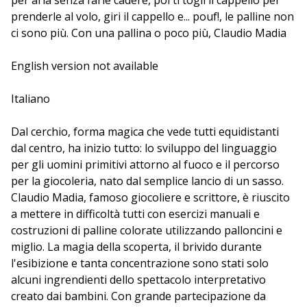
per aria senza farle cadere, poi ti togli il cappello per
prenderle al volo, giri il cappello e... pouf!, le palline non
ci sono più. Con una pallina o poco più, Claudio Madia
vi insegnerà a diventare comici, prestigiatori, giocolieri,
equilibristi... insomma dei veri e propri animali da circo!
English version not available
Italiano
Dal cerchio, forma magica che vede tutti equidistanti
dal centro, ha inizio tutto: lo sviluppo del linguaggio
per gli uomini primitivi attorno al fuoco e il percorso
per la giocoleria, nato dal semplice lancio di un sasso.
Claudio Madia, famoso giocoliere e scrittore, è riuscito
a mettere in difficoltà tutti con esercizi manuali e
costruzioni di palline colorate utilizzando palloncini e
miglio. La magia della scoperta, il brivido durante
l'esibizione e tanta concentrazione sono stati solo
alcuni ingrendienti dello spettacolo interpretativo
creato dai bambini. Con grande partecipazione da