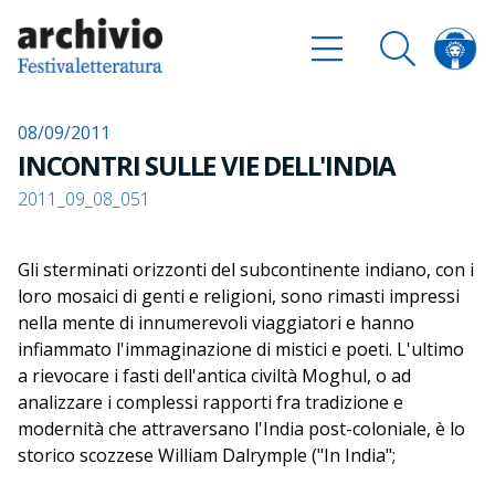
08/09/2011
INCONTRI SULLE VIE DELL'INDIA
2011_09_08_051
Gli sterminati orizzonti del subcontinente indiano, con i
loro mosaici di genti e religioni, sono rimasti impressi
nella mente di innumerevoli viaggiatori e hanno
infiammato l'immaginazione di mistici e poeti. L'ultimo
a rievocare i fasti dell'antica civiltà Moghul, o ad
analizzare i complessi rapporti fra tradizione e
modernità che attraversano l'India post-coloniale, è lo
storico scozzese William Dalrymple ("In India";
"L'assedio di Delhi"; "Nove vite"), riconosciuto da