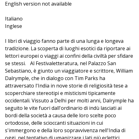
pubblico e critica come uno dei più acuti interpreti di
English version not available
una cultura ultra-millenaria, ancora tutta da scoprire.
L'onere (e il piacere) di intervistarlo spetterà al
Italiano
saggista e romanziere Tim Parks.
Inglese
I libri di viaggio fanno parte di una lunga e longeva
tradizione. La scoperta di luoghi esotici da riportare ai
lettori europei o viaggi ai confini della civiltà per sfidare
se stessi. Al Festivaletteratura, nel Palazzo San
Sebastiano, è giunto un viaggiatore e scrittore, William
Dalrymple, che in dialogo con Tim Parks ha
attraversato l'India in nove storie di religiosità tese a
scoperchiare stereotipi e misticismi tipicamente
occidentali. Vissuto a Delhi per molti anni, Dalrymple ha
seguito le vite fuori dall'ordinario di indù lasciati ai
bordi della società a causa delle loro scelte poco
ortodosse, delle scioccanti situazioni in cui
s'immergono e della loro sopravvivenza nell'India di
oggi, nel tentativo di umanizzare i lati più eclettici