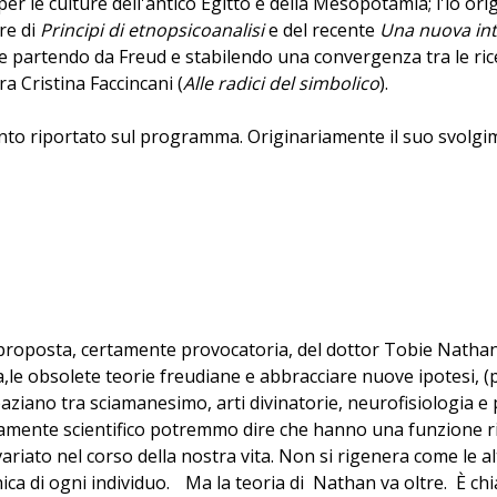
r le culture dell'antico Egitto e della Mesopotamia; l'io orig
re di
Principi di etnopsicoanalisi
e del recente
Una nuova int
ane partendo da Freud e stabilendo una convergenza tra le ric
ra Cristina Faccincani (
Alle radici del simbolico
).
uanto riportato sul programma. Originariamente il suo svolg
 proposta, certamente provocatoria, del dottor Tobie Nathan
ica,le obsolete teorie freudiane e abbracciare nuove ipotesi, 
spaziano tra sciamanesimo, arti divinatorie, neurofisiologia e 
tamente scientifico potremmo dire che hanno una funzione ris
ato nel corso della nostra vita. Non si rigenera come le altre 
ica di ogni individuo. Ma la teoria di Nathan va oltre. È ch