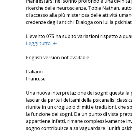
manifestarsi nel sonno profondo è una divinità pe
ricerche delle neuroscienze. Tobie Nathan, auto
di accesso alla più misteriosa delle attività um
credenze degli antichi. Dialoga con lui la psichiat
L'evento 075 ha subito variazioni rispetto a q
Leggi tutto
English version not available
Italiano
Francese
Una nuova interpretazione dei sogni: questa la
lasciar da parte i dettami della psicanalisi class
riunite in un crogiuolo di miti e tradizioni, che 
la funzione dei sogni. Da un punto di vista pret
appartiene infatti, rimane complessivamente invari
sogno contribuisce a salvaguardare l'unità psich