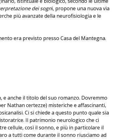
inario, istintuale e biologico, secondo le ultime
erpretazione dei sogn
i, propone una nuova via
erche più avanzate della neurofisiologia e le
imento era previsto presso Casa del Mantegna.
, e anche il titolo del suo romanzo. Dovremmo
(per Nathan certezze) misteriche e affascinanti,
psicanalisi. Ci si chiede a questo punto quale sia
toratrice. Il patrimonio neurologico che ci
cellule, così il sonno, e più in particolare il
iaro a tutti come durante il sonno riusciamo ad