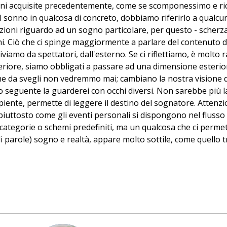
ioni acquisite precedentemente, come se scomponessimo e ri
l sonno in qualcosa di concreto, dobbiamo riferirlo a qualcun
zioni riguardo ad un sogno particolare, per questo - scherza 
ni. Ciò che ci spinge maggiormente a parlare del contenuto de
viamo da spettatori, dall'esterno. Se ci riflettiamo, è molto
riore, siamo obbligati a passare ad una dimensione esteriore,
he da svegli non vedremmo mai; cambiano la nostra visione 
orno seguente la guarderei con occhi diversi. Non sarebbe pi
piente, permette di leggere il destino del sognatore. Attenzi
ca piuttosto come gli eventi personali si dispongono nel flu
 categorie o schemi predefiniti, ma un qualcosa che ci permet
 di parole) sogno e realtà, appare molto sottile, come quello t