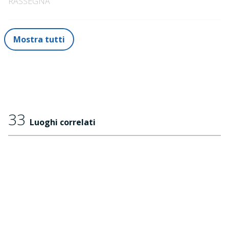
RASSEGNA
Ufficio Stampa: 5 professionisti e novanta volontari
nella redazione web durante il periodo del Festival
Mostra tutti
33
Luoghi correlati