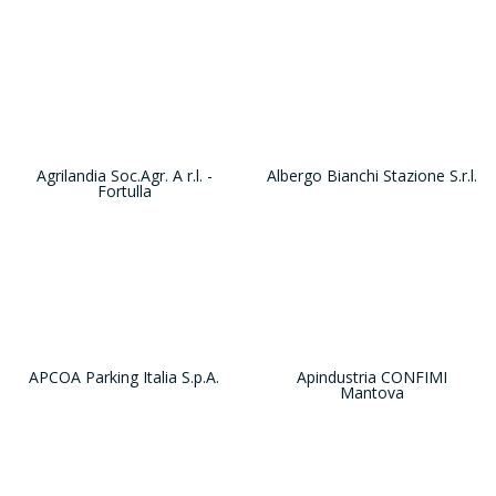
Agrilandia Soc.Agr. A r.l. -
Albergo Bianchi Stazione S.r.l.
Fortulla
APCOA Parking Italia S.p.A.
Apindustria CONFIMI
Mantova